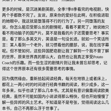
更多的时候，是沉迷美剧英剧，全季7季8季看完的电视剧，快
两个手都数不完了。友说，原来你的爱好在此啊，在积极进取
的她眼中，我这就是堕落得不行的行为了。另一同堕落的友
说，你怎么能忍受那么长的剧情呢，看着不累死了，她说她只
看不用动脑子的国产片。莫不是我看的片子还需要思考？事实
是，看了那么多英文片，英语是一句没长进。就如一个笑话所
言：某人看到一个老外，就习惯看他的腰部，说，我在找字幕
呢。但不管如何，这些异国肥皂剧让我了解到一个我不曾了解
的世界，原来世界真的那么大，自然也让我真正享受Potato
Coach的乐趣。而一些生涩的剧情片则让我未曾忘却思考，记
得这个世界原本还有很多需要思考的事情。
因为偶然缘由，重新拾起阅读经典，每天在地铁上或者床上，
都花上一两小时的时间进行经典书籍的阅读，积少成多，这一
年多来，似乎也读了那么几本书。尤其是有意识偏重阅读欧美
经典，虽然不可能如国内小说读得那么畅快，但也开始慢慢了
解一些异邦的风土艺术。不知道是不是夸张，觉得阅读这么几
本书，自己不再那么浮于世事了。