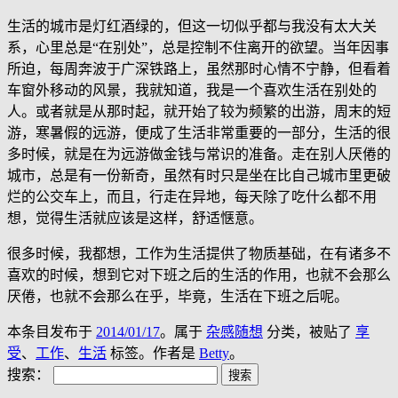
生活的城市是灯红酒绿的，但这一切似乎都与我没有太大关
系，心里总是“在别处”，总是控制不住离开的欲望。当年因事
所迫，每周奔波于广深铁路上，虽然那时心情不宁静，但看着
车窗外移动的风景，我就知道，我是一个喜欢生活在别处的
人。或者就是从那时起，就开始了较为频繁的出游，周末的短
游，寒暑假的远游，便成了生活非常重要的一部分，生活的很
多时候，就是在为远游做金钱与常识的准备。走在别人厌倦的
城市，总是有一份新奇，虽然有时只是坐在比自己城市里更破
烂的公交车上，而且，行走在异地，每天除了吃什么都不用
想，觉得生活就应该是这样，舒适惬意。
很多时候，我都想，工作为生活提供了物质基础，在有诸多不
喜欢的时候，想到它对下班之后的生活的作用，也就不会那么
厌倦，也就不会那么在乎，毕竟，生活在下班之后呢。
本条目发布于
2014/01/17
。属于
杂感随想
分类，被贴了
享
受
、
工作
、
生活
标签。
作者是
Betty
。
搜索：