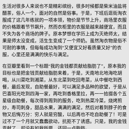
生活对很多人来说也不是精彩缤纷，很多时候都是柴米油盐将
醋茶，俗人一个，面对的自然是俗事。于是，下班后逛街淘衣
服成了这几年练就的一项本领，物价是节节上升，商场里衣服
的价格跟着节节飙升，然而衣柜里的衣服是越来越便宜，而且
不失为各个商场的牌子。原本梦想在学历上成为灭绝师太，结
果是师太没变成，活生生变成了一个师奶。虽然淘衣物是俗不
可耐的事情，但每每成功淘到“又便宜又好看质量又好”的衣
服，心里还是满满的快乐与满足。
在豆瓣里看到一个标题“我的金钱都贡献给脂肪了”，原本我的
目标也是把金钱贡献给脂肪来着，于是，天南地北地海吃胡
喝，从川菜吃到湘菜，从东北菜到吃回粤菜，从中餐吃到西
餐，最后发现，自助餐最好，可以满足多品种的欲望，于是从
巴喜阳光吃到四海一家，再吃到香格里拉，再一一拾掇各个五
星级自助餐，每次得到周到的服务，吃到热菜冷菜，烧烤煎
炒，寿司刺身，甜品水果，满满的满足，然后对着到脖子的食
物又后悔万分：穷人就是穷酸，以后再也不吃自助餐了！可是
过不了一个月就又蠢蠢欲动，抗拒不了诱惑。只是，我的金钱
贡献了，却没有如我所愿，还回一点脂肪。