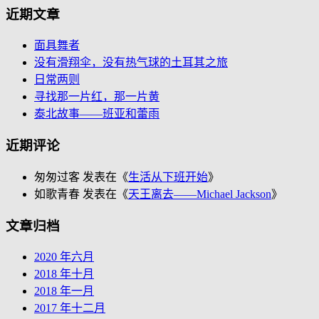
近期文章
面具舞者
没有滑翔伞，没有热气球的土耳其之旅
日常两则
寻找那一片红，那一片黄
泰北故事——班亚和蕾雨
近期评论
匆匆过客 发表在《
生活从下班开始
》
如歌青春 发表在《
天王离去——Michael Jackson
》
文章归档
2020 年六月
2018 年十月
2018 年一月
2017 年十二月